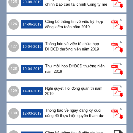
125
20-08-2019
chính Báo cáo tài chính Công ty mẹ
soát xét 30/06/2019
Công bố thông tin về việc ký Hợp
126
14-06-2019
đồng kiểm toán năm 2019
Thông báo về việc tổ chức họp
127
10-04-2019
ĐHĐCĐ thường niên năm 2019
Thư mời họp ĐHĐCĐ thường niên
128
10-04-2019
năm 2019
Nghị quyết Hội đồng quản trị năm
129
14-03-2019
2019
Thông báo về ngày đăng ký cuối
130
12-03-2019
cùng để thực hiện quyền tham dự
họp ĐHĐCĐ thường niên năm 2019
Công bố thông tin về việc gia hạn