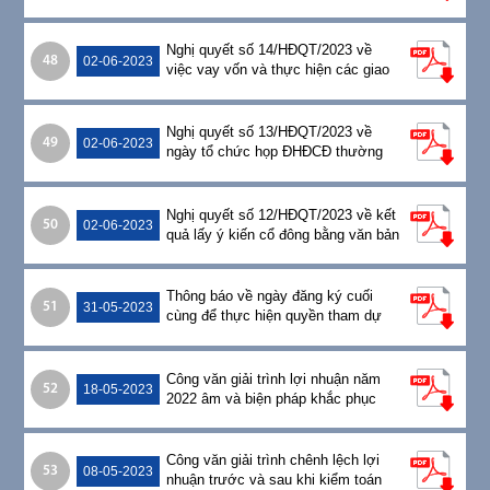
cùng và xác nhận danh sách người
sở hữu chứng khoán
Nghị quyết số 14/HĐQT/2023 về
48
02-06-2023
việc vay vốn và thực hiện các giao
dịch khác tại Ngân hàng BIDV
Nghị quyết số 13/HĐQT/2023 về
49
02-06-2023
ngày tổ chức họp ĐHĐCĐ thường
niên năm 2023
Nghị quyết số 12/HĐQT/2023 về kết
50
02-06-2023
quả lấy ý kiến cổ đông bằng văn bản
Thông báo về ngày đăng ký cuối
51
31-05-2023
cùng để thực hiện quyền tham dự
họp ĐHĐCĐ thường niên năm 2023
Công văn giải trình lợi nhuận năm
52
18-05-2023
2022 âm và biện pháp khắc phục
Công văn giải trình chênh lệch lợi
53
08-05-2023
nhuận trước và sau khi kiểm toán