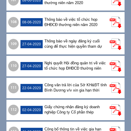
107
08-06-2020
thường niên năm 2020
Thông báo về việc tổ chức họp
108
08-06-2020
ĐHĐCĐ thường niên năm 2020
Thông báo về ngày đăng ký cuối
109
27-04-2020
cùng để thực hiện quyền tham dự
họp ĐHĐCĐ thường niên năm 2020
Nghị quyết Hội đồng quản trị về việc
110
27-04-2020
tổ chức họp ĐHĐCĐ thường niên
năm 2020
Công văn trả lời của Sở KH&ĐT tỉnh
111
22-04-2020
Bình Dương v/v xin gia hạn thời
gian tổ chức họp ĐHĐCĐ thường
niên năm 2020
Giấy chứng nhận đăng ký doanh
112
02-04-2020
nghiệp Công ty Cổ phần thép
Pomina
Công bố thông tin về việc gia hạn