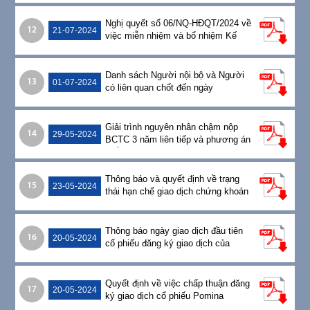
Nghị quyết số 06/NQ-HĐQT/2024 về
12
21-07-2024
việc miễn nhiệm và bổ nhiệm Kế
toán trưởng CTCP Thép Pomina
Danh sách Người nội bộ và Người
13
01-07-2024
có liên quan chốt đến ngày
30/06/2024
Giải trình nguyên nhân chậm nộp
14
29-05-2024
BCTC 3 năm liên tiếp và phương án
khắc phục
Thông báo và quyết định về trạng
15
23-05-2024
thái hạn chế giao dịch chứng khoán
của cổ phiếu POM
Thông báo ngày giao dịch đầu tiên
16
20-05-2024
cổ phiếu đăng ký giao dịch của
Pomina
Quyết định về việc chấp thuận đăng
17
20-05-2024
ký giao dịch cổ phiếu Pomina