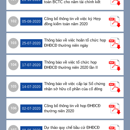
toán BCTC cho năm tài chính kết
thúc 31/12/2020
Công bố thông tin về việc ký Hợp
102
05-08-2020
đồng kiểm toán năm 2020
Thông báo về việc hoãn tổ chức họp
103
25-07-2020
ĐHĐCĐ thường niên ngày
31/07/2020
Thông báo về việc tổ chức họp
104
17-07-2020
ĐHĐCĐ thường niên 2020 lần II
Thông báo về việc cấp lại Sổ chứng
105
14-07-2020
nhận sở hữu cổ phần của cổ đông
Lương Phi Long
Công bố thông tin về họp ĐHĐCĐ
106
02-07-2020
thường niên 2020
Dự thảo quy chế bầu cử ĐHĐCĐ