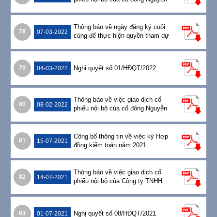
Thế Anh Tuấn
Thông báo về ngày đăng ký cuối
78
07-03-2022
cùng để thực hiện quyền tham dự
họp ĐHĐCĐ thường niên năm 2022
Nghị quyết số 01/HĐQT/2022
79
04-03-2022
Thông báo về việc giao dịch cổ
80
08-02-2022
phiếu nội bộ của cổ đông Nguyễn
Bạch Trường Chinh
Công bố thông tin về việc ký Hợp
81
15-07-2021
đồng kiểm toán năm 2021
Thông báo về việc giao dịch cổ
82
14-07-2021
phiếu nội bộ của Công ty TNHH
TM&SX Thép Việt
Nghị quyết số 08/HĐQT/2021
83
01-07-2021