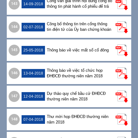
Công văn giải trình nội dung công bố
143
14-09-2018
thông tin phát hành cổ phiếu để trả
cổ tức
Công bố thông tin trên cổng thông
144
02-07-2018
tin điện tử của Ủy ban chứng khoán
nhà nước và SGDCK TPHCM
02/07/2018
Thông báo về việc mất sổ cổ đông
145
25-05-2018
Thông báo về việc tổ chức họp
146
13-04-2018
ĐHĐCĐ thường niên năm 2018
Dự thảo quy chế bầu cử ĐHĐCĐ
147
12-04-2018
thường niên năm 2018
Thư mời họp ĐHĐCĐ thường niên
148
07-04-2018
năm 2018