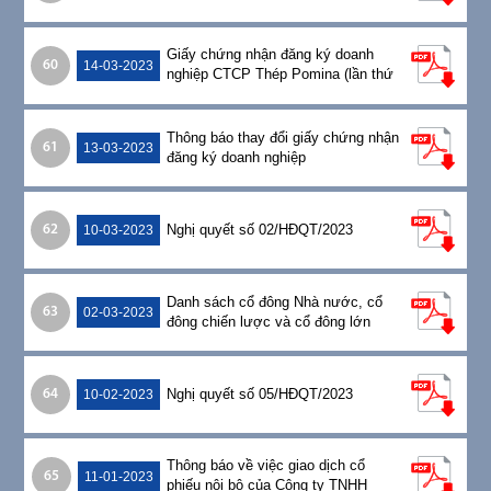
2022
Giấy chứng nhận đăng ký doanh
60
14-03-2023
nghiệp CTCP Thép Pomina (lần thứ
14)
Thông báo thay đổi giấy chứng nhận
61
13-03-2023
đăng ký doanh nghiệp
Nghị quyết số 02/HĐQT/2023
62
10-03-2023
Danh sách cổ đông Nhà nước, cổ
63
02-03-2023
đông chiến lược và cổ đông lớn
Nghị quyết số 05/HĐQT/2023
64
10-02-2023
Thông báo về việc giao dịch cổ
65
11-01-2023
phiếu nội bộ của Công ty TNHH