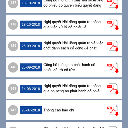
Công bố thông tin thay đổi số lượng
137
18-10-2018
cổ phiếu có quyền biểu quyết đang
lưu hành
Nghị quyết Hội đồng quản trị thông
138
18-10-2018
qua việc xử lý cổ phiếu lẻ
Nghị quyết Hội đồng quản trị về việc
139
25-09-2018
chốt danh sách cổ đông để phát
hành cổ phiếu trả cổ tức
Công bố thông tin phát hành cổ
140
25-09-2018
phiếu để trả cổ tức
Nghị quyết Hội đồng quản trị thông
141
14-08-2018
qua phương án phát hành cổ phiếu
để trả cổ tức và phương án xử lý cổ
phiếu lẻ
Thông cáo báo chí
142
25-07-2018