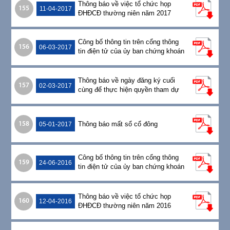
Thông báo về việc tổ chức họp
155
11-04-2017
ĐHĐCĐ thường niên năm 2017
Công bố thông tin trên cổng thông
156
06-03-2017
tin điện tử của ủy ban chứng khoán
nhà nước và SGDCK TPHCM
06/03/2017
Thông báo về ngày đăng ký cuối
157
02-03-2017
cùng để thực hiện quyền tham dự
họp ĐHĐCĐ thường niên năm 2017
Thông báo mất sổ cổ đông
158
05-01-2017
Công bố thông tin trên cổng thông
159
24-06-2016
tin điện tử của ủy ban chứng khoán
nhà nước và SGDCK TPHCM
24/06/2016
Thông báo về việc tổ chức họp
160
12-04-2016
ĐHĐCĐ thường niên năm 2016