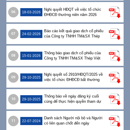
Nghị quyết HĐQT về việc tổ chức
CỔ
06
18-03-2026
ĐHĐCĐ thường niên năm 2026
ĐÔNG
Báo cáo kết quả giao dịch cổ phiếu
07
24-02-2026
của Công ty TNHH TM&SX Thép
TRUYỀN
Việt
Thông báo giao dịch cổ phiếu của
THÔNG
08
15-01-2026
Công ty TNHH TM&SX Thép Việt
TUYỂN
Nghị quyết số 2910/HĐQT/2025 về
09
29-10-2025
việc tổ chức ĐHĐCĐ bất thường
DỤNG
năm 2025
Thông báo về ngày đăng ký cuối
10
29-10-2025
cùng để thực hiện quyền tham dự
ĐHĐCĐ bất thường năm 2025
Danh sách Người nội bộ và Người
11
22-07-2024
có liên quan chốt đến ngày
21/07/2024