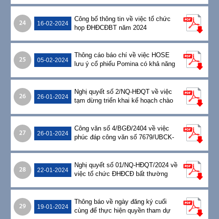
2024
Công bố thông tin về việc tổ chức
24
16-02-2024
họp ĐHĐCĐBT năm 2024
Thông cáo báo chí về việc HOSE
25
05-02-2024
lưu ý cổ phiếu Pomina có khả năng
bị hủy niêm yết vì chậm nộp BCTC
kiểm toán 2023
Nghị quyết số 2/NQ-HĐQT về việc
26
26-01-2024
tạm dừng triển khai kế hoạch chào
bán Cổ phiếu riêng lẻ cho Nhà đầu
tư chiến lược Nansei
Công văn số 4/BGĐ/2404 về việc
27
26-01-2024
phúc đáp công văn số 7679/UBCK-
QLCB ngày 09/11/2023 của
UBCKNN
Nghị quyết số 01/NQ-HĐQT/2024 về
28
22-01-2024
việc tổ chức ĐHĐCĐ bất thường
năm 2024
Thông báo về ngày đăng ký cuối
29
19-01-2024
cùng để thực hiện quyền tham dự