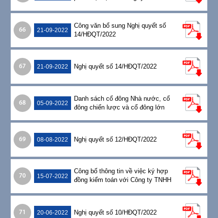
TM&SX Thép Việt
Công văn bổ sung Nghị quyết số
66
21-09-2022
14/HĐQT/2022
Nghị quyết số 14/HĐQT/2022
67
21-09-2022
Danh sách cổ đông Nhà nước, cổ
68
05-09-2022
đông chiến lược và cổ đông lớn
Nghị quyết số 12/HĐQT/2022
69
08-08-2022
Công bố thông tin về việc ký hợp
70
15-07-2022
đồng kiểm toán với Công ty TNHH
Ernst & Young Việt Nam năm 2022
Nghị quyết số 10/HĐQT/2022
71
20-06-2022