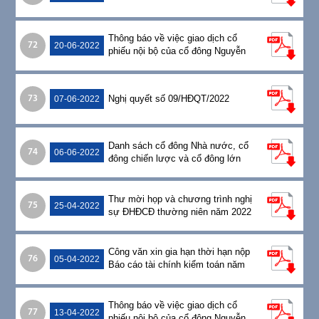
Thông báo về việc giao dịch cổ
72
20-06-2022
phiếu nội bộ của cổ đông Nguyễn
Thế Anh Tuấn
Nghị quyết số 09/HĐQT/2022
73
07-06-2022
Danh sách cổ đông Nhà nước, cổ
74
06-06-2022
đông chiến lược và cổ đông lớn
Thư mời họp và chương trình nghị
75
25-04-2022
sự ĐHĐCĐ thường niên năm 2022
Công văn xin gia hạn thời hạn nộp
76
05-04-2022
Báo cáo tài chính kiểm toán năm
2021 đến ngày 15/04/2022
Thông báo về việc giao dịch cổ
77
13-04-2022
phiếu nội bộ của cổ đông Nguyễn