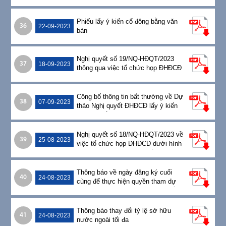
thay thế Dự thảo ngày 18/09/2023
Phiếu lấy ý kiến cổ đông bằng văn
36
22-09-2023
bản
Nghị quyết số 19/NQ-HĐQT/2023
37
18-09-2023
thông qua việc tổ chức họp ĐHĐCĐ
dưới hình thức lấy ý kiến cổ đông
bằng văn bản
Công bố thông tin bất thường về Dự
38
07-09-2023
thảo Nghị quyết ĐHĐCĐ lấy ý kiến
cổ đông bằng văn bản
Nghị quyết số 18/NQ-HĐQT/2023 về
39
25-08-2023
việc tổ chức họp ĐHĐCĐ dưới hình
thức lấy ý kiến cổ đông bằng văn
bản
Thông báo về ngày đăng ký cuối
40
24-08-2023
cùng để thực hiện quyền tham dự
họp ĐHĐCĐ lấy ý kiến cổ đông bằng
văn bản
Thông báo thay đổi tỷ lệ sở hữu
41
24-08-2023
nước ngoài tối đa