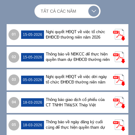
CÔNG
TẤT CẢ CÁC NĂM
NGHỆ
Nghị quyết HĐQT về việc tổ chức
01
15-05-2026
ĐHĐCĐ thường niên năm 2026
-
Thông báo về NĐKCC để thực hiện
SẢN
02
15-05-2026
quyền tham dự ĐHĐCĐ thường niên
năm 2026
PHẨM
Nghị quyết HĐQT về việc dời ngày
03
05-05-2026
tổ chức ĐHĐCĐ thường niên năm
PHÂN
2026
Thông báo giao dịch cổ phiếu của
PHỐI
04
18-03-2026
CT TNHH TM&SX Thép Việt
CÔNG
Thông báo về ngày đăng ký cuối
05
18-03-2026
cùng để thực hiện quyền tham dự
TRÌNH
ĐHĐCĐ thường niên năm 2026