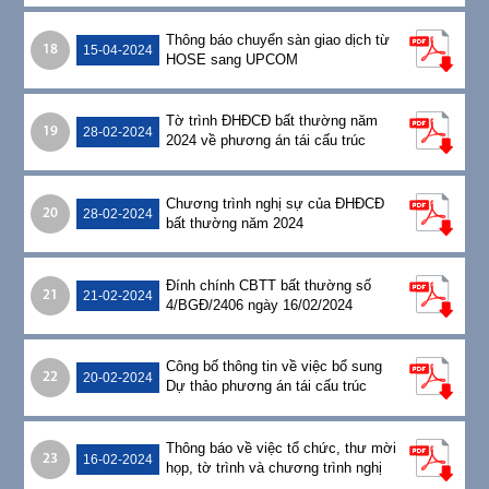
Thông báo chuyển sàn giao dịch từ
18
15-04-2024
HOSE sang UPCOM
Tờ trình ĐHĐCĐ bất thường năm
19
28-02-2024
2024 về phương án tái cấu trúc
Pomina
Chương trình nghị sự của ĐHĐCĐ
20
28-02-2024
bất thường năm 2024
Đính chính CBTT bất thường số
21
21-02-2024
4/BGĐ/2406 ngày 16/02/2024
Công bố thông tin về việc bổ sung
22
20-02-2024
Dự thảo phương án tái cấu trúc
Pomina vào tài liệu họp ĐHĐCĐ bất
thường năm 2024
Thông báo về việc tổ chức, thư mời
23
16-02-2024
họp, tờ trình và chương trình nghị
sự họp ĐHĐCĐ bất thường năm