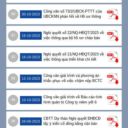
ĐHĐCĐ bất thường năm 2024
Công văn số 73/2/UBCK-PTTT của
30
30-10-2023
UBCKNN phản hồi về Hồ sơ thông
báo tỷ lệ sở hữu nước ngoài tối đa
của CTCP Thép Pomina
Nghị quyết số 22/NQ-HĐQT/2023 về
31
16-10-2023
việc thông qua bộ hồ sơ chào bán
cổ phiếu riêng lẻ cho nhà đầu tư
chiến lược
Nghị quyết số 21/NQ-HĐQT/2023 về
32
16-10-2023
việc thông qua triển khai chi tiết
phương án đăng ký chào bán cổ
phiếu riêng lẻ cho nhà đầu tư chiến
lược
Công văn giải trình và phương án
33
12-10-2023
khắc phục về việc chậm nộp BCTC
soát xét bán niên năm 2023
Công văn giải trình về Báo cáo tình
34
10-10-2023
hình quản trị Công ty niêm yết 6
tháng đầu năm 2023
CBTT Dự thảo Nghị quyết ĐHĐCĐ
35
26-09-2023
lấy ý kiến cổ đông bằng văn bản