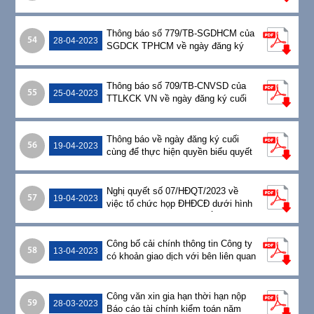
năm 2022
Thông báo số 779/TB-SGDHCM của
54
28-04-2023
SGDCK TPHCM về ngày đăng ký
cuối cùng để thực hiện quyền biểu
quyết
Thông báo số 709/TB-CNVSD của
55
25-04-2023
TTLKCK VN về ngày đăng ký cuối
cùng và xác nhận danh sách người
sở hữu chứng khoán
Thông báo về ngày đăng ký cuối
56
19-04-2023
cùng để thực hiện quyền biểu quyết
Nghị quyết số 07/HĐQT/2023 về
57
19-04-2023
việc tổ chức họp ĐHĐCĐ dưới hình
thức lấy ý kiến cổ đông bằng văn
bản
Công bố cải chính thông tin Công ty
58
13-04-2023
có khoản giao dịch với bên liên quan
trong Báo cáo quản trị Công ty niêm
yết
Công văn xin gia hạn thời hạn nộp
59
28-03-2023
Báo cáo tài chính kiểm toán năm