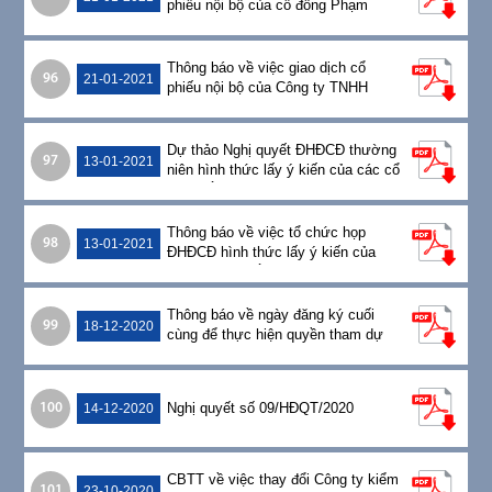
phiếu nội bộ của cổ đông Phạm
Thanh Nghị
Thông báo về việc giao dịch cổ
96
21-01-2021
phiếu nội bộ của Công ty TNHH
TM&SX Thép Việt
Dự thảo Nghị quyết ĐHĐCĐ thường
97
13-01-2021
niên hình thức lấy ý kiến của các cổ
đông bằng văn bản năm 2021
Thông báo về việc tổ chức họp
98
13-01-2021
ĐHĐCĐ hình thức lấy ý kiến của
các cổ đông bằng văn bản
Thông báo về ngày đăng ký cuối
99
18-12-2020
cùng để thực hiện quyền tham dự
họp ĐHĐCĐ thường niên lấy ý kiến
cổ đông bằng văn bản
Nghị quyết số 09/HĐQT/2020
100
14-12-2020
CBTT về việc thay đổi Công ty kiểm
101
23-10-2020