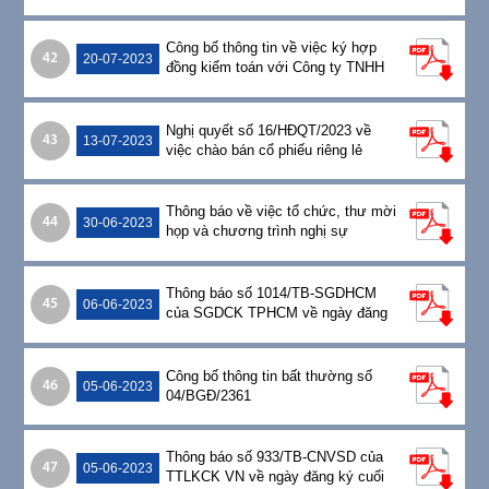
Công bố thông tin về việc ký hợp
42
20-07-2023
đồng kiểm toán với Công ty TNHH
Ernst & Young Việt Nam năm 2023
Nghị quyết số 16/HĐQT/2023 về
43
13-07-2023
việc chào bán cổ phiếu riêng lẻ
Thông báo về việc tổ chức, thư mời
44
30-06-2023
họp và chương trình nghị sự
ĐHĐCĐ thường niên năm 2023
Thông báo số 1014/TB-SGDHCM
45
06-06-2023
của SGDCK TPHCM về ngày đăng
ký cuối cùng để tham dự họp
ĐHĐCĐ thường niên năm 2023
Công bố thông tin bất thường số
46
05-06-2023
04/BGĐ/2361
Thông báo số 933/TB-CNVSD của
47
05-06-2023
TTLKCK VN về ngày đăng ký cuối