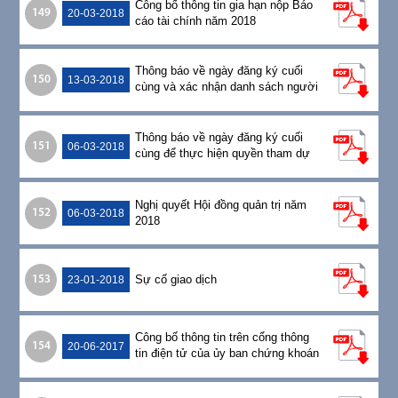
Công bố thông tin gia hạn nộp Báo
149
20-03-2018
cáo tài chính năm 2018
Thông báo về ngày đăng ký cuối
150
13-03-2018
cùng và xác nhận danh sách người
sở hữu chứng khoán
Thông báo về ngày đăng ký cuối
151
06-03-2018
cùng để thực hiện quyền tham dự
họp ĐHĐCĐ thừơng niên năm 2018
Nghị quyết Hội đồng quản trị năm
152
06-03-2018
2018
Sự cố giao dịch
153
23-01-2018
Công bố thông tin trên cổng thông
154
20-06-2017
tin điện tử của ủy ban chứng khoán
nhà nước và SGDCK TPHCM
20/06/2017