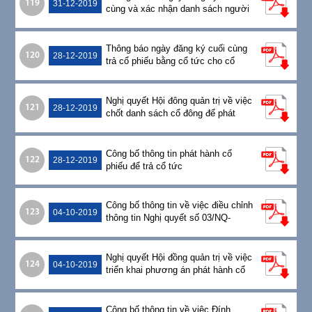
119
31-12-2019
cùng và xác nhận danh sách người
sở hữu chứng khoán
Thông báo ngày đăng ký cuối cùng
120
28-12-2019
trả cổ phiếu bằng cổ tức cho cổ
đông hiện hữu
Nghị quyết Hội đông quản trị về việc
121
28-12-2019
chốt danh sách cổ đông để phát
hành cổ phiếu trả cổ tức
Công bố thông tin phát hành cổ
122
28-12-2019
phiếu để trả cổ tức
Công bố thông tin về việc điều chỉnh
123
04-10-2019
thông tin Nghị quyết số 03/NQ-
HĐQT/1933
Nghị quyết Hội đồng quản trị về việc
124
04-10-2019
triển khai phương án phát hành cổ
phiếu để trả cổ tức
Công bố thông tin về việc Đính