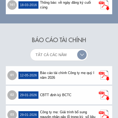
Thông báo: về ngày đăng ký cuối
161
18-03-2016
cùng
BÁO CÁO TÀI CHÍNH
TẤT CẢ CÁC NĂM
Báo cáo tài chính Công ty mẹ quý I
01
12-05-2026
năm 2026
CBTT định kỳ BCTC
02
29-01-2026
Công ty mẹ: Giải trình bổ sung
03
29-01-2026
nguyên nhân gây lỗ trong kỳ, số liệu